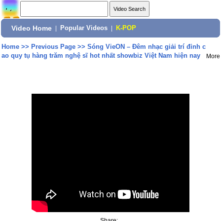
Video Home
|
Popular Videos
|
K-POP
Home
>>
Previous Page
>>
Sóng VieON – Đêm nhạc giải trí đỉnh c
ao quy tụ hàng trăm nghệ sĩ hot nhất showbiz Việt Nam hiện nay
More
Share: