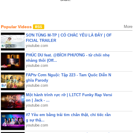
Popular Videos
More
SƠN TÙNG M-TP | CÓ CHẮC YÊU LÀ ĐÂY | OF
FICIAL TRAILER
youtube.com
PHÚC DU feat. @BÍCH PHƯƠNG - từ chối nhẹ
nhàng thôi (Off...
youtube.com
FAPtv Cơm Nguội: Tập 223 - Tam Quốc Diễn N
ghĩa Parody
youtube.com
Một hành trình rực rỡ | L1TCT Funky Rap Versi
on | Jack - ...
youtube.com
#7 Yêu em bằng trái tim chân thật, chỉ tiếc rằn
g sự thậ...
youtube.com