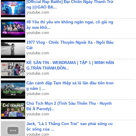
[Official Rap Battle] Đại Chiến Ngày Thanh Trừ
ng |@GAO BẠ...
youtube.com
#8 Yêu thì yêu em không ngần ngại, cô gái ng
ày xưa khô...
youtube.com
1977 Vlog - Chiếc Thuyền Ngoài Xa - Ngôi Báu
Cát
youtube.com
KẺ SĂN TIN - WEBDRAMA | TẬP 1 | MINH HẰN
G,TRẤN THÀNH,ĐÔN...
youtube.com
Cận cảnh đập Tam Hiệp xả lũ lần đầu tiên tron
g năm | ...
youtube.com
Chủ Tịch Mụn 2 (Tình Sầu Thiên Thu - Huynh
Đệ À Parody)...
youtube.com
Jack, "Là 1 Thằng Con Trai" sao phải sống cu
ộc sống của ...
youtube.com